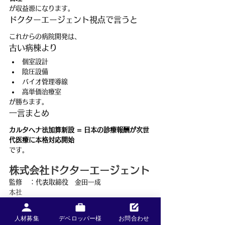
が収益源になります。
ドクターエージェント視点で言うと
これからの病院開発は、
古い病棟より
個室設計
陰圧設備
バイオ管理導線
高単価治療室
が勝ちます。
一言まとめ
カルタヘナ法加算新設 = 日本の診療報酬が次世
代医療に本格対応開始
です。
株式会社ドクターエージェント
監修	：代表取締役　金田一成
本社
〒221-0835
神奈川県横浜市神奈川区鶴屋町1-41
人材募集
デベロッパー様
お問合わせ
THE YOKOHAMA FRONT 3階