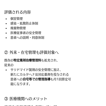
評価される内容
個室管理
感染・拡散防止体制
廃棄物管理
医療従事者の安全管理
患者への説明・同意体制
② 外来・在宅管理も評価対象へ
既存の
特定薬剤治療管理料
も拡充され、
従来の
サリドマイド製剤の安全管理に加え、
新たにカルタヘナ法対応薬剤を投与される
患者への
自宅等での管理指導
も月1回算定可
能になります。
③ 医療機関へのメリット