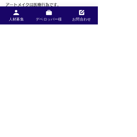
アートメイクは医療行為です。
そのため、
解剖学的知識
人材募集
デベロッパー様
お問合わせ
デザイン力
色彩知識
衛生管理
カウンセリング力
が非常に重要になります。
特に、
安すぎる施術
デザイン修正困難例
流行だけを重視した施術
には注意が必要です。
当院が大切にしていること
当院では、
自然な仕上がり
骨格バランス
表情との調和
将来的な変化
ライフスタイル
まで考慮しながら、丁寧なカウンセリングを行