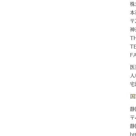
株
本
〒
神
T
T
F
医
人
宅
国
静
〒
静
ht