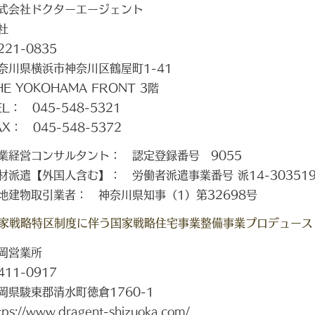
式会社ドクターエージェント
社
221-0835
奈川県横浜市神奈川区鶴屋町1-41
HE YOKOHAMA FRONT 3階
EL： 045-548-5321
AX： 045-548-5372
業経営コンサルタント： 認定登録番号 9055
材派遣【外国人含む】： 労働者派遣事業番号 派14-30351
地建物取引業者： 神奈川県知事（1）第32698号
家戦略特区制度に伴う​国家戦略住宅事業整備事業プロデュース
岡営業所
411-0917
岡県駿東郡清水町徳倉1760-1
tps://www.dragent-shizuoka.com/