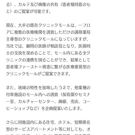
る）、カルテ及び画像の共有（患者様同意のも
と）のご提案が可能です。
現在、大半の既存クリニックモールは、一フロ
アに複数の医療機関を誘致しただけの調剤薬局
主導型のクリニックモールになっていますが、
当社では、顧問の医師が相談役となり、医師同
士の交流を深めることで、モール内にある全ク
リニックの連携を図ることができ、結果として
患者様ファースト＝増患に繋がる医療重視型の
クリニックモールがご提案できます。
また、地域の特性を加味したうえで、他業種の
付帯施設のモール内への誘致（保育園やセミナ
ー室、カルチャーセンター、画廊、売店、コー
ヒーショップなど）を企画提案いたします。
​さらに同施設内にある住宅、ホテル、短期滞在
型のサービスアパートメント等に対しても、オ