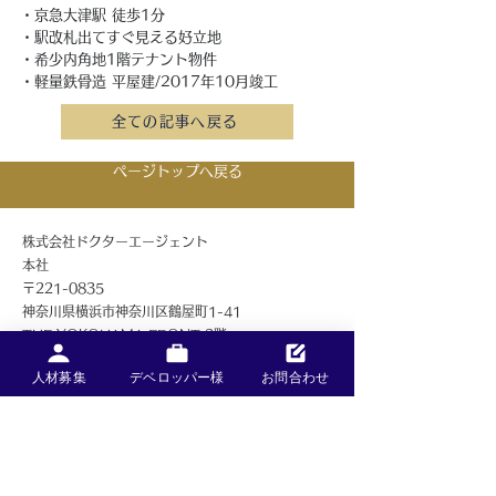
・京急大津駅 徒歩1分
・駅改札出てすぐ見える好立地
・希少内角地1階テナント物件
・軽量鉄骨造 平屋建/2017年10月竣工
全ての記事へ戻る
ページトップへ戻る
株式会社ドクターエージェント
本社
〒221-0835
神奈川県横浜市神奈川区鶴屋町1-41
THE YOKOHAMA FRONT 3階
TEL：
045-548-5321
人材募集
デベロッパー様
お問合わせ
FAX：
045-548-5372
医業経営コンサルタント： 認定登録番号 9055
人材派遣【外国人含む】： 労働者派遣事業番号 派
14-303519
宅地建物取引業者： 神奈川県知事（1）第32698